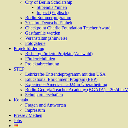
City of Berlin Scholarship
Stipendiat*innen
Impact (Englisch)
Berlin Sommerprogramm
30 Jahre Deutsche Einheit
Checkpoint Charlie Foundation Teacher Award
Gastfamilie werden
Veranstaltungshinweise
Fotogalerie
Projektförderung
Bisher geförderte Projekte (Auswahl)
Förderrichtlinien
Projektabrechnung
STEP
Lehrkräfte-Entsendeprogramm mit den USA
Educational Enrichment Program (EEP)
Experience America – 2024 in Überarbeitung
Berlin-Georgia Teacher Academy (BGATA) – 2024 in V
Schulpartnerschaften
Kontakt
Fragen und Antworten
Impressum
Presse / Medien
Jobs