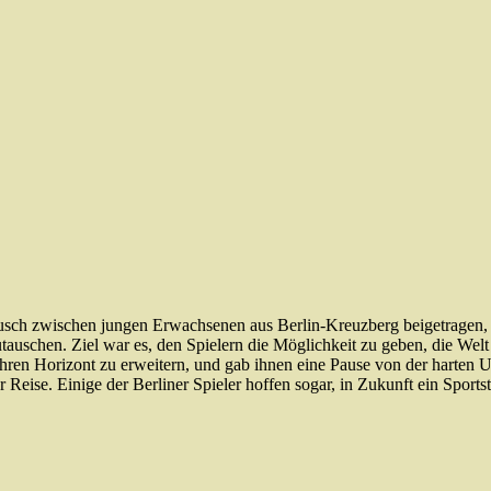
ausch zwischen jungen Erwachsenen aus Berlin-Kreuzberg beigetragen, 
utauschen.
Ziel war es, den Spielern die Möglichkeit zu geben, die We
ihren
Horizont
zu
erweitern
,
und
gab
ihnen
eine
Pause
von
der
harten
U
r Reise.
Einige der Berliner Spieler hoffen sogar, in Zukunft ein Sport