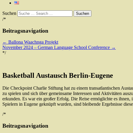
Suchen
/*
Beitragsnavigation
←
Ballona Waachnga Projekt
November 2024 – German Language School Conference
→
*/
Basketball Austausch Berlin-Eugene
Die Checkpoint Charlie Stiftung hat zu einem transatlantischen Aust
zu spielen und sich über gemeinsame Interessen und Aktivitäten ausz
erkunden.
Es
war
ein
großer
Erfolg
.
Die
Reise
ermöglichte
es
ihnen
,
Spielern in Eugene geknüpft wurden, sind bleibende Ergebnisse diese
/*
Beitragsnavigation